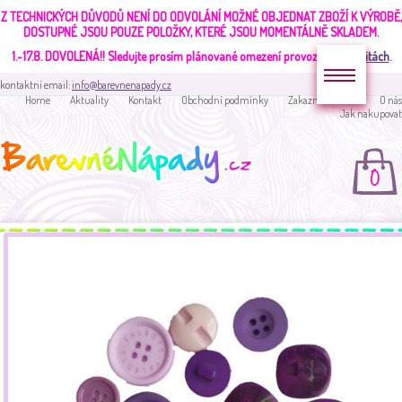
Z TECHNICKÝCH DŮVODŮ NENÍ DO ODVOLÁNÍ MOŽNÉ OBJEDNAT ZBOŽÍ K VÝROBĚ,
DOSTUPNÉ JSOU POUZE POLOŽKY, KTERÉ JSOU MOMENTÁLNĚ SKLADEM.
1.-17.8. DOVOLENÁ!!
Sledujte prosím plánované omezení provozu v
aktualitách
.
kontaktní email:
info@barevnenapady.cz
Home
Aktuality
Kontakt
Obchodní podmínky
Zakaznická sekce
O nás
Jak nakupovat
0