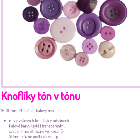
Knoflíky tón v tónu
15-30mm, 20ks/bal. fialový mix
mix plastových knoflíků v odstínech
fialové barvy (syté i transparentní,
světlé i tmavé), různé velikosti 15-
30mm, různé počty dírek atp.