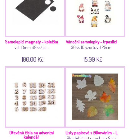
Samolepicí magnety - kolečka
Vánoční samolepky - trpaslíci
vel. 13mm, 48ks/bal.
30ks, 10 vzorů, vel.2,5cm
100.00 Kč
15.00 Kč
Dřevěná čísla na adventní
Listy papírové s žilkováním - L
kalendář
8ks; bílá čtvrtka; vel. cca 9cm