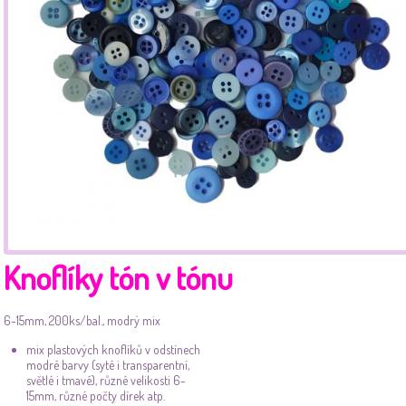
Knoflíky tón v tónu
6-15mm, 200ks/bal., modrý mix
mix plastových knoflíků v odstínech
modré barvy (syté i transparentní,
světlé i tmavé), různé velikosti 6-
15mm, různé počty dírek atp.