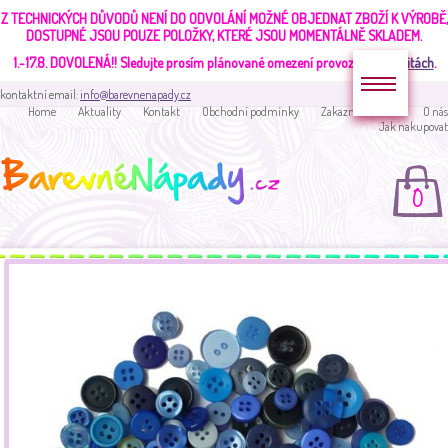
Z TECHNICKÝCH DŮVODŮ NENÍ DO ODVOLÁNÍ MOŽNÉ OBJEDNAT ZBOŽÍ K VÝROBĚ,
DOSTUPNÉ JSOU POUZE POLOŽKY, KTERÉ JSOU MOMENTÁLNĚ SKLADEM.
1.-17.8. DOVOLENÁ!!
Sledujte prosím plánované omezení provozu v
aktualitách
.
kontaktní email:
info@barevnenapady.cz
Home
Aktuality
Kontakt
Obchodní podmínky
Zakaznická sekce
O nás
Jak nakupovat
0