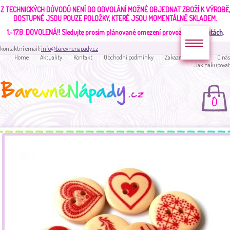
Z TECHNICKÝCH DŮVODŮ NENÍ DO ODVOLÁNÍ MOŽNÉ OBJEDNAT ZBOŽÍ K VÝROBĚ,
DOSTUPNÉ JSOU POUZE POLOŽKY, KTERÉ JSOU MOMENTÁLNĚ SKLADEM.
1.-17.8. DOVOLENÁ!!
Sledujte prosím plánované omezení provozu v
aktualitách
.
kontaktní email:
info@barevnenapady.cz
Home
Aktuality
Kontakt
Obchodní podmínky
Zakaznická sekce
O nás
Jak nakupovat
0