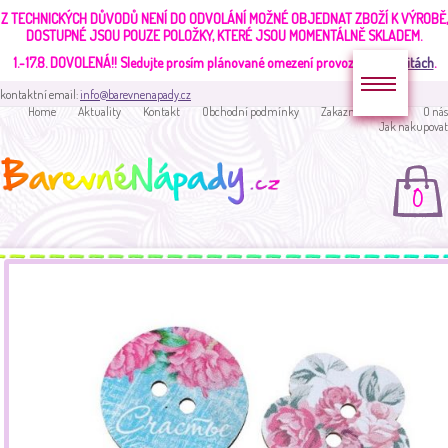
Z TECHNICKÝCH DŮVODŮ NENÍ DO ODVOLÁNÍ MOŽNÉ OBJEDNAT ZBOŽÍ K VÝROBĚ,
DOSTUPNÉ JSOU POUZE POLOŽKY, KTERÉ JSOU MOMENTÁLNĚ SKLADEM.
1.-17.8. DOVOLENÁ!!
Sledujte prosím plánované omezení provozu v
aktualitách
.
kontaktní email:
info@barevnenapady.cz
Home
Aktuality
Kontakt
Obchodní podmínky
Zakaznická sekce
O nás
Jak nakupovat
0