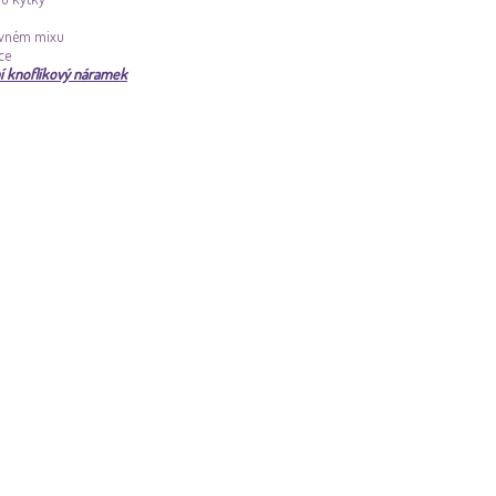
revném mixu
ce
ní knoflíkový náramek