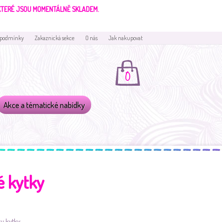
 KTERÉ JSOU MOMENTÁLNĚ SKLADEM.
 podmínky
Zakaznická sekce
O nás
Jak nakupovat
0
Akce a tématické nabídky
é kytky
ru kytky