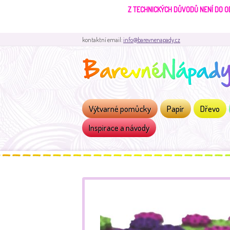
Z TECHNICKÝCH DŮVODŮ NENÍ DO O
kontaktní email:
info@barevnenapady.cz
Výtvarné pomůcky
Papír
Dřevo
Inspirace a návody