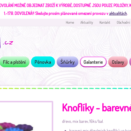
DVOLÁNÍ MOŽNÉ OBJEDNAT ZBOŽÍ K VÝROBĚ, DOSTUPNÉ JSOU POUZE POLOŽKY,
1.-17.8. DOVOLENÁ!!
Sledujte prosím plánované omezení provozu v
aktualitách
.
Home
Aktuality
Kontakt
Obchodní
Filc a plstění
Pěnovka
Šňůrky
Galanterie
Oslavy
Knoflíky - barevn
dřevo, mix barev, 16ks/bal.
barevný mix dřevěných knoflíků ve tva