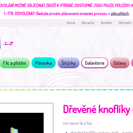
DVOLÁNÍ MOŽNÉ OBJEDNAT ZBOŽÍ K VÝROBĚ, DOSTUPNÉ JSOU POUZE POLOŽKY,
1.-17.8. DOVOLENÁ!!
Sledujte prosím plánované omezení provozu v
aktualitách
.
Home
Aktuality
Kontakt
Obchodní
Filc a plstění
Pěnovka
Šňůrky
Galanterie
Oslavy
Dřevěné knoflíky 
mix barev 5ks/bal.
dřevěné knoflíky ve tvaru lodě - parník