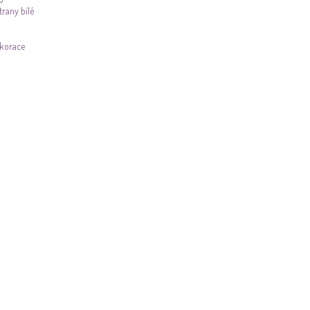
trany bílé
ekorace