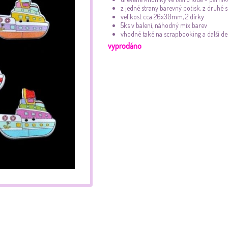
z jedné strany barevný potisk, z druhé s
velikost cca 26x30mm, 2 dírky
5ks v balení, náhodný mix barev
vhodné také na scrapbooking a další d
vyprodáno