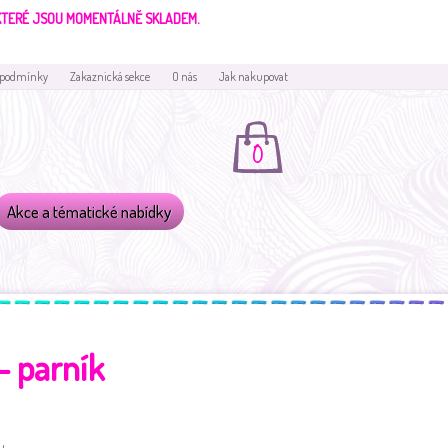
 KTERÉ JSOU MOMENTÁLNĚ SKLADEM.
 podmínky
Zakaznická sekce
O nás
Jak nakupovat
0
Akce a tématické nabídky
- parník
u