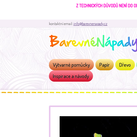
Z TECHNICKÝCH DŮVODŮ NENÍ DO O
kontaktní email:
info@barevnenapady.cz
Výtvarné pomůcky
Papír
Dřevo
Inspirace a návody