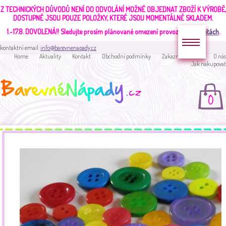
Z TECHNICKÝCH DŮVODŮ NENÍ DO ODVOLÁNÍ MOŽNÉ OBJEDNAT ZBOŽÍ K VÝROBĚ,
DOSTUPNÉ JSOU POUZE POLOŽKY, KTERÉ JSOU MOMENTÁLNĚ SKLADEM.
1.-17.8. DOVOLENÁ!!
Sledujte prosím plánované omezení provozu v
aktualitách
.
kontaktní email:
info@barevnenapady.cz
Home
Aktuality
Kontakt
Obchodní podmínky
Zakaznická sekce
O nás
Jak nakupovat
0