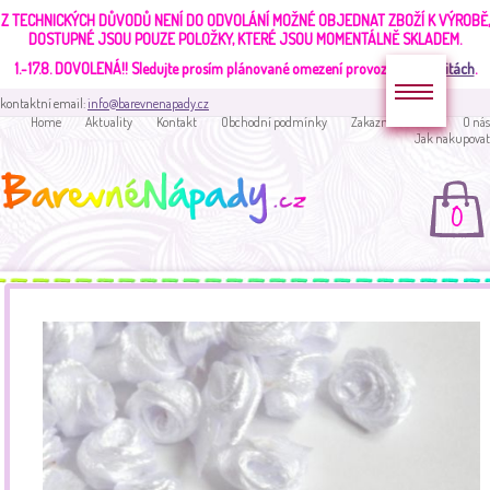
Z TECHNICKÝCH DŮVODŮ NENÍ DO ODVOLÁNÍ MOŽNÉ OBJEDNAT ZBOŽÍ K VÝROBĚ,
DOSTUPNÉ JSOU POUZE POLOŽKY, KTERÉ JSOU MOMENTÁLNĚ SKLADEM.
1.-17.8. DOVOLENÁ!!
Sledujte prosím plánované omezení provozu v
aktualitách
.
kontaktní email:
info@barevnenapady.cz
Home
Aktuality
Kontakt
Obchodní podmínky
Zakaznická sekce
O nás
Jak nakupovat
0