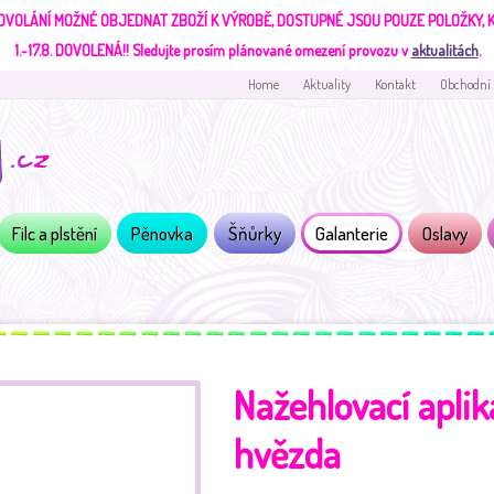
DVOLÁNÍ MOŽNÉ OBJEDNAT ZBOŽÍ K VÝROBĚ, DOSTUPNÉ JSOU POUZE POLOŽKY,
1.-17.8. DOVOLENÁ!!
Sledujte prosím plánované omezení provozu v
aktualitách
.
Home
Aktuality
Kontakt
Obchodní
Filc a plstění
Pěnovka
Šňůrky
Galanterie
Oslavy
Nažehlovací aplik
hvězda