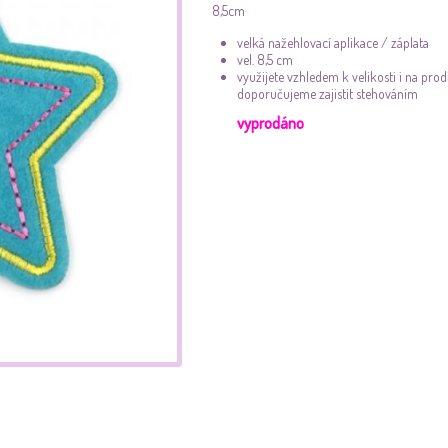
8,5cm
velká nažehlovací aplikace
/ záplata
vel. 8,5 cm
využijete vzhledem k velikosti i na pr
doporučujeme zajistit stehováním
vyprodáno