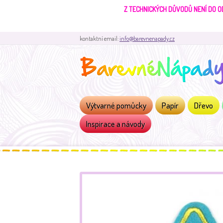
Z TECHNICKÝCH DŮVODŮ NENÍ DO O
kontaktní email:
info@barevnenapady.cz
Výtvarné pomůcky
Papír
Dřevo
Inspirace a návody