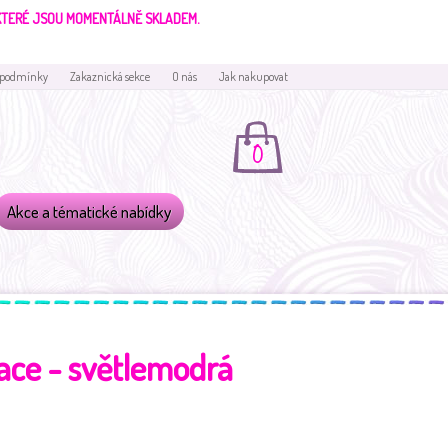
 KTERÉ JSOU MOMENTÁLNĚ SKLADEM.
 podmínky
Zakaznická sekce
O nás
Jak nakupovat
0
Akce a tématické nabídky
ace - světlemodrá