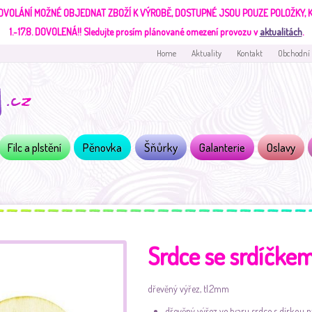
DVOLÁNÍ MOŽNÉ OBJEDNAT ZBOŽÍ K VÝROBĚ, DOSTUPNÉ JSOU POUZE POLOŽKY,
1.-17.8. DOVOLENÁ!!
Sledujte prosím plánované omezení provozu v
aktualitách
.
Home
Aktuality
Kontakt
Obchodní
Filc a plstění
Pěnovka
Šňůrky
Galanterie
Oslavy
Srdce se srdíčke
dřevěný výřez, tl.2mm
dřevěný výřez ve tvaru srdce s dírkou na