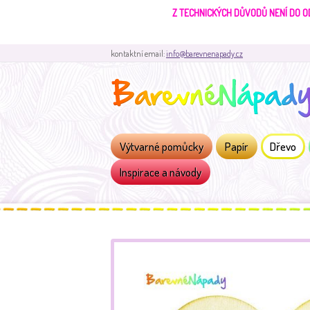
Z TECHNICKÝCH DŮVODŮ NENÍ DO O
kontaktní email:
info@barevnenapady.cz
Výtvarné pomůcky
Papír
Dřevo
Inspirace a návody