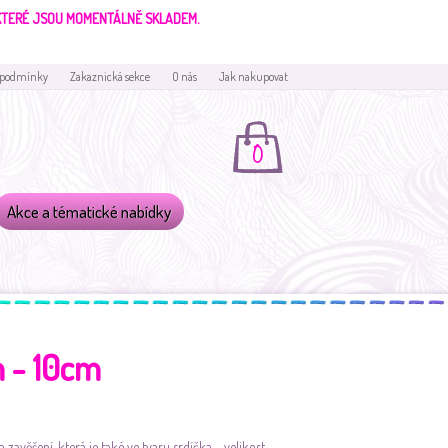
 KTERÉ JSOU MOMENTÁLNĚ SKLADEM.
 podmínky
Zakaznická sekce
O nás
Jak nakupovat
0
Akce a tématické nabídky
m - 10cm
 zavěšení, která je také ve tvaru srdíčka - velikost