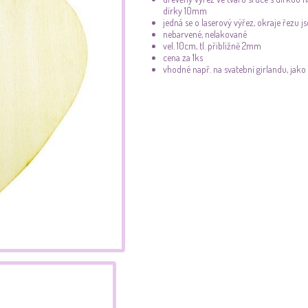
dírky 10mm
jedná se o laserový výřez, okraje řezu j
nebarvené, nelakované
vel. 10cm, tl. přibližně 2mm
cena za 1ks
vhodné např. na svatební girlandu, jako