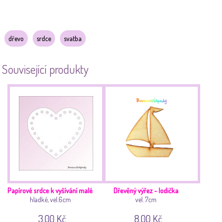
dřevo
srdce
svatba
Související produkty
Papírové srdce k vyšívání malé
Dřevěný výřez - lodička
hladké, vel.6cm
vel. 7cm
3.00 Kč
8.00 Kč