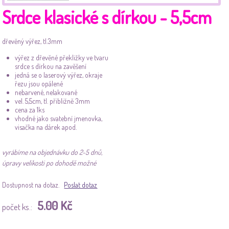
Srdce klasické s dírkou - 5,5cm
dřevěný výřez, tl.3mm
výřez z dřevěné překližky ve tvaru
srdce s dírkou na zavěšení
jedná se o laserový výřez, okraje
řezu jsou opálené
nebarvené, nelakované
vel. 5,5cm, tl. přibližně 3mm
cena za 1ks
vhodné jako svatební jmenovka,
visačka na dárek apod.
vyrábíme na objednávku do 2-5 dnů,
úpravy velikosti po dohodě možné
Dostupnost na dotaz.
Poslat dotaz
5.00 Kč
počet ks.: