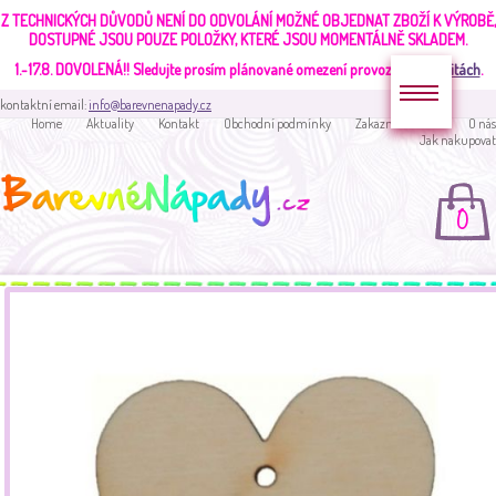
Z TECHNICKÝCH DŮVODŮ NENÍ DO ODVOLÁNÍ MOŽNÉ OBJEDNAT ZBOŽÍ K VÝROBĚ,
DOSTUPNÉ JSOU POUZE POLOŽKY, KTERÉ JSOU MOMENTÁLNĚ SKLADEM.
1.-17.8. DOVOLENÁ!!
Sledujte prosím plánované omezení provozu v
aktualitách
.
kontaktní email:
info@barevnenapady.cz
Home
Aktuality
Kontakt
Obchodní podmínky
Zakaznická sekce
O nás
Jak nakupovat
0