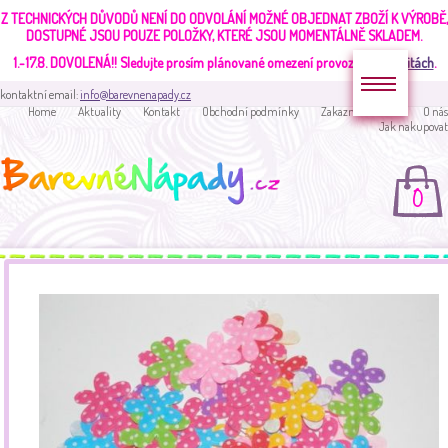
Z TECHNICKÝCH DŮVODŮ NENÍ DO ODVOLÁNÍ MOŽNÉ OBJEDNAT ZBOŽÍ K VÝROBĚ,
DOSTUPNÉ JSOU POUZE POLOŽKY, KTERÉ JSOU MOMENTÁLNĚ SKLADEM.
1.-17.8. DOVOLENÁ!!
Sledujte prosím plánované omezení provozu v
aktualitách
.
kontaktní email:
info@barevnenapady.cz
Home
Aktuality
Kontakt
Obchodní podmínky
Zakaznická sekce
O nás
Jak nakupovat
0