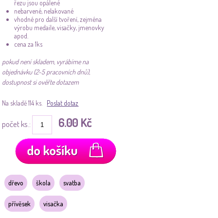
řezu jsou opálené
nebarvené, nelakované
vhodné pro další tvoření, zejména
výrobu medaile, visačky, jmenovky
apod.
cena za 1ks
pokud není skladem, vyrábíme na
objednávku (2-5 pracovních dnů),
dostupnost si ověřte dotazem
Na skladě 114 ks.
Poslat dotaz
6.00 Kč
počet ks.:
dřevo
škola
svatba
přívěsek
visačka