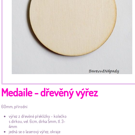
Medaile - dřevěný výřez
60mm, přírodní
výřez z dřevěné překližky - kolečko
s dírkou, vel. 6cm, dírka 5mm, tl. 3-
4mm
jedná se o laserový výřez, okraje