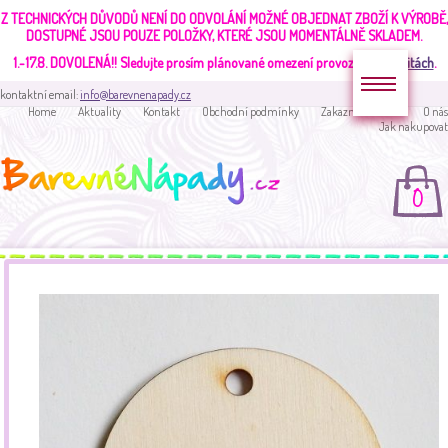
Z TECHNICKÝCH DŮVODŮ NENÍ DO ODVOLÁNÍ MOŽNÉ OBJEDNAT ZBOŽÍ K VÝROBĚ,
DOSTUPNÉ JSOU POUZE POLOŽKY, KTERÉ JSOU MOMENTÁLNĚ SKLADEM.
1.-17.8. DOVOLENÁ!!
Sledujte prosím plánované omezení provozu v
aktualitách
.
kontaktní email:
info@barevnenapady.cz
Home
Aktuality
Kontakt
Obchodní podmínky
Zakaznická sekce
O nás
Jak nakupovat
0