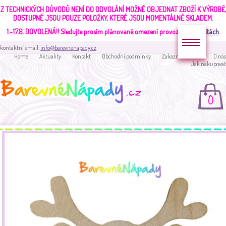
Z TECHNICKÝCH DŮVODŮ NENÍ DO ODVOLÁNÍ MOŽNÉ OBJEDNAT ZBOŽÍ K VÝROBĚ,
DOSTUPNÉ JSOU POUZE POLOŽKY, KTERÉ JSOU MOMENTÁLNĚ SKLADEM.
1.-17.8. DOVOLENÁ!!
Sledujte prosím plánované omezení provozu v
aktualitách
.
kontaktní email:
info@barevnenapady.cz
Home
Aktuality
Kontakt
Obchodní podmínky
Zakaznická sekce
O nás
Jak nakupovat
0