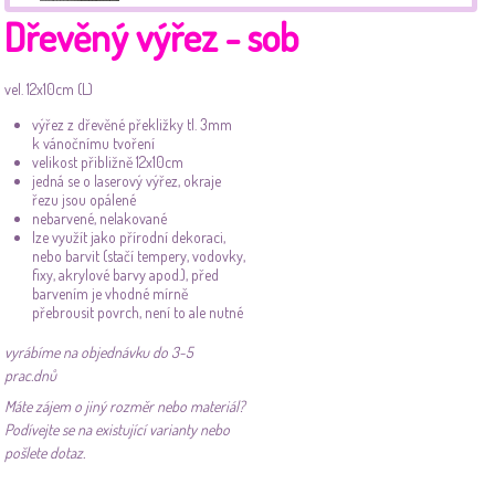
Dřevěný výřez - sob
vel. 12x10cm (L)
výřez z dřevěné překližky tl. 3mm
k vánočnímu tvoření
velikost přibližně 12x10cm
jedná se o laserový výřez, okraje
řezu jsou opálené
nebarvené, nelakované
lze využít jako přírodní dekoraci,
nebo barvit (stačí tempery, vodovky,
fixy, akrylové barvy apod.), před
barvením je vhodné mírně
přebrousit povrch, není to ale nutné
vyrábíme na objednávku do 3-5
prac.dnů
Máte zájem o jiný rozměr nebo materiál?
Podívejte se na existující varianty nebo
pošlete dotaz.