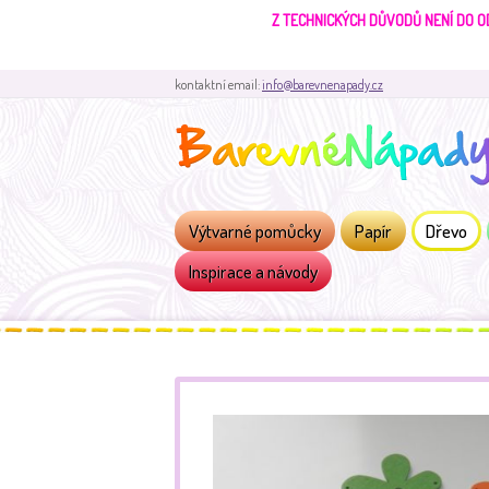
Z TECHNICKÝCH DŮVODŮ NENÍ DO O
kontaktní email:
info@barevnenapady.cz
Výtvarné pomůcky
Papír
Dřevo
Inspirace a návody