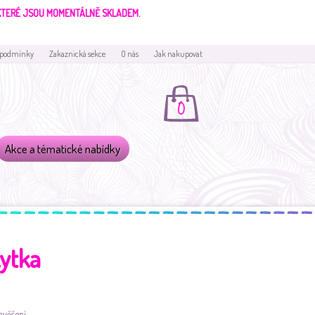
 KTERÉ JSOU MOMENTÁLNĚ SKLADEM.
 podmínky
Zakaznická sekce
O nás
Jak nakupovat
0
Akce a tématické nabídky
kytka
avěšení