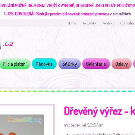
DVOLÁNÍ MOŽNÉ OBJEDNAT ZBOŽÍ K VÝROBĚ, DOSTUPNÉ JSOU POUZE POLOŽKY,
1.-17.8. DOVOLENÁ!!
Sledujte prosím plánované omezení provozu v
aktualitách
.
Home
Aktuality
Kontakt
Obchodní
Filc a plstění
Pěnovka
Šňůrky
Galanterie
Oslavy
Dřevěný výřez - 
mix barev, vel. 5,6x5,4cm
barevná dřevěná kytka se 2 dírkami k z