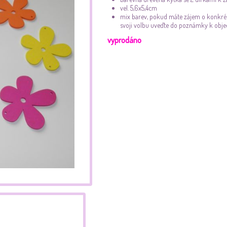
vel. 5,6x5,4cm
mix barev, pokud máte zájem o konkrét
svoji volbu uveďte do poznámky k obj
vyprodáno