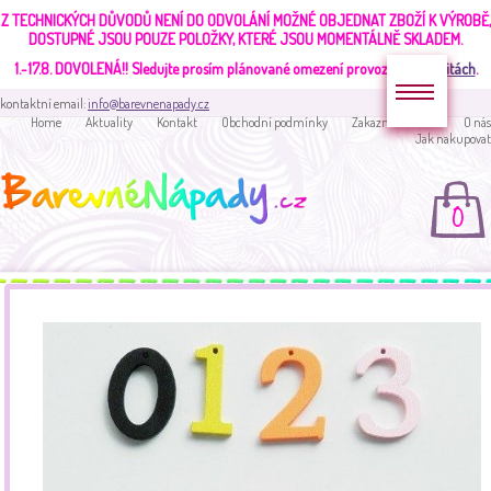
Z TECHNICKÝCH DŮVODŮ NENÍ DO ODVOLÁNÍ MOŽNÉ OBJEDNAT ZBOŽÍ K VÝROBĚ,
DOSTUPNÉ JSOU POUZE POLOŽKY, KTERÉ JSOU MOMENTÁLNĚ SKLADEM.
1.-17.8. DOVOLENÁ!!
Sledujte prosím plánované omezení provozu v
aktualitách
.
kontaktní email:
info@barevnenapady.cz
Home
Aktuality
Kontakt
Obchodní podmínky
Zakaznická sekce
O nás
Jak nakupovat
0