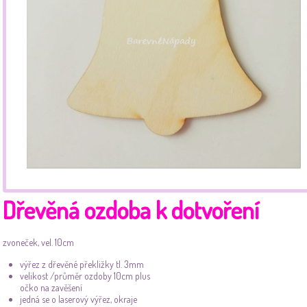
Dřevěná ozdoba k dotvoření
zvoneček, vel. 10cm
výřez z dřevěné překližky tl. 3mm
velikost
/průměr ozdoby 10cm plus
očko na zavěšení
jedná se o laserový výřez, okraje