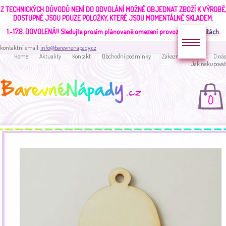
Z TECHNICKÝCH DŮVODŮ NENÍ DO ODVOLÁNÍ MOŽNÉ OBJEDNAT ZBOŽÍ K VÝROBĚ,
DOSTUPNÉ JSOU POUZE POLOŽKY, KTERÉ JSOU MOMENTÁLNĚ SKLADEM.
1.-17.8. DOVOLENÁ!!
Sledujte prosím plánované omezení provozu v
aktualitách
.
kontaktní email:
info@barevnenapady.cz
Home
Aktuality
Kontakt
Obchodní podmínky
Zakaznická sekce
O nás
Jak nakupovat
0