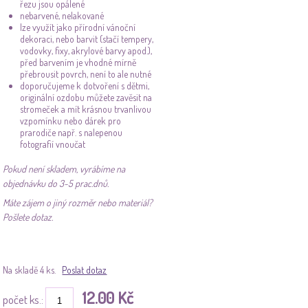
řezu jsou opálené
nebarvené, nelakované
lze využít jako přírodní vánoční
dekoraci, nebo barvit (stačí tempery,
vodovky, fixy, akrylové barvy apod.),
před barvením je vhodné mírně
přebrousit povrch, není to ale nutné
doporučujeme k dotvoření s dětmi,
originální ozdobu můžete zavěsit na
stromeček a mít krásnou trvanlivou
vzpomínku nebo dárek pro
prarodiče např. s nalepenou
fotografií vnoučat
Pokud není skladem, vyrábíme na
objednávku do 3-5 prac.dnů.
Máte zájem o jiný rozměr nebo materiál?
Pošlete dotaz.
Na skladě 4 ks.
Poslat dotaz
12.00 Kč
počet ks.: