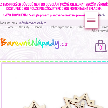
Z TECHNICKÝCH DŮVODŮ NENÍ DO ODVOLÁNÍ MOŽNÉ OBJEDNAT ZBOŽÍ K VÝROBĚ,
DOSTUPNÉ JSOU POUZE POLOŽKY, KTERÉ JSOU MOMENTÁLNĚ SKLADEM.
1.-17.8. DOVOLENÁ!!
Sledujte prosím plánované omezení provozu v
aktualitách
.
kontaktní email:
info@barevnenapady.cz
Home
Aktuality
Kontakt
Obchodní podmínky
Zakaznická sekce
O nás
Jak nakupovat
0