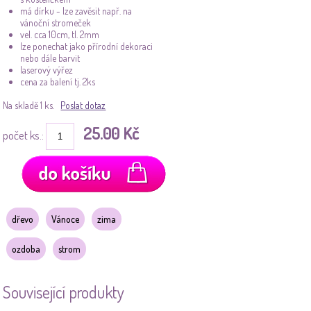
má dírku - lze zavěsit např. na
vánoční stromeček
vel. cca 10cm, tl. 2mm
lze ponechat jako přírodní dekoraci
nebo dále barvit
laserový výřez
cena za balení tj. 2ks
Na skladě 1 ks.
Poslat dotaz
25.00 Kč
počet ks.:
dřevo
Vánoce
zima
ozdoba
strom
Související produkty