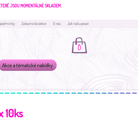
 KTERÉ JSOU MOMENTÁLNĚ SKLADEM.
 podmínky
Zakaznická sekce
O nás
Jak nakupovat
0
Akce a tématické nabídky
x 10ks