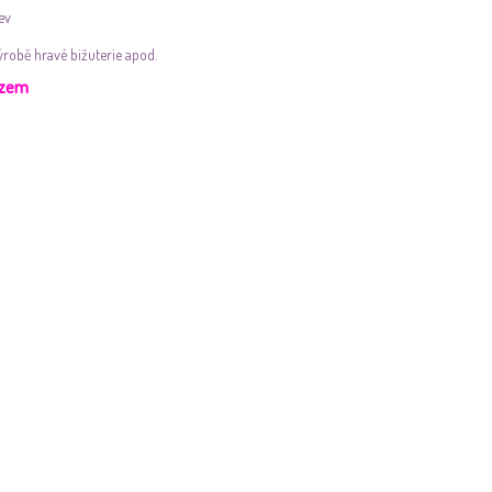
ev
ýrobě hravé bižuterie apod.
azem