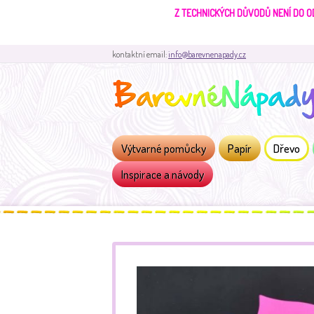
Z TECHNICKÝCH DŮVODŮ NENÍ DO O
kontaktní email:
info@barevnenapady.cz
Výtvarné pomůcky
Papír
Dřevo
Inspirace a návody