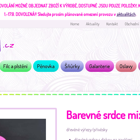
DVOLÁNÍ MOŽNÉ OBJEDNAT ZBOŽÍ K VÝROBĚ, DOSTUPNÉ JSOU POUZE POLOŽKY,
1.-17.8. DOVOLENÁ!!
Sledujte prosím plánované omezení provozu v
aktualitách
.
Home
Aktuality
Kontakt
Obchodní
Filc a plstění
Pěnovka
Šňůrky
Galanterie
Oslavy
Barevné srdce mi
dřevěné výřezy/přívěsky
dřevěné srdce s dírkou na zavěšení