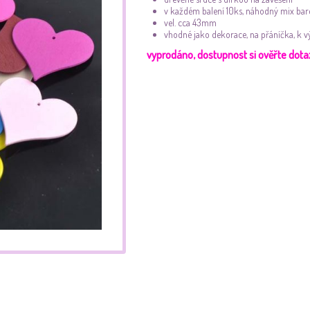
v každém balení 10ks, náhodný mix bar
vel. cca 43mm
vhodné jako dekorace, na přáníčka, k v
vyprodáno, dostupnost si ověřte dot