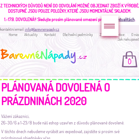
Z TECHNICKÝCH DŮVODŮ NENÍ DO ODVOLÁNÍ MOŽNÉ OBJEDNAT ZBOŽÍ K VÝROBĚ,
DOSTUPNÉ JSOU POUZE POLOŽKY, KTERÉ JSOU MOMENTÁLNĚ SKLADEM.
1.-17.8. DOVOLENÁ!!
Sledujte prosím plánované omezení provozu v
aktualitách
.
kontaktní email:
info@barevnenapady.cz
Home
Aktuality
Kontakt
Obchodní podmínky
Zakaznická sekce
O nás
Jak nakupovat
0
PLÁNOVANÁ DOVOLENÁ O
PRÁZDNINÁCH 2020
Vážení zákazníci,
26-30/6 a 1-23/8 bude náš eshop uzavřen z důvodu plánované dovolené.
V těchto dnech nebudeme vyrábět ani expedovat, zajistěte si prosím své
prázdninové objednávky včas.