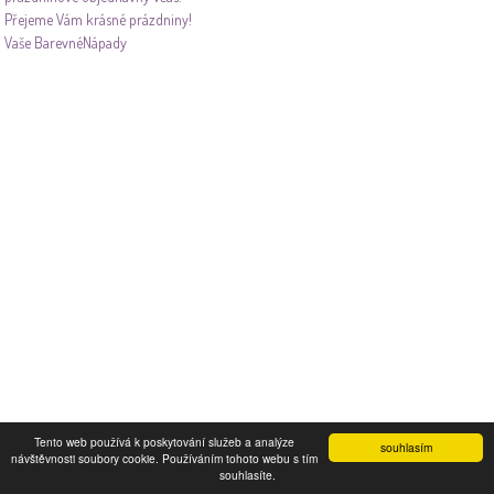
Přejeme Vám krásné prázdniny!
Vaše BarevnéNápady
Tento web používá k poskytování služeb a analýze
souhlasím
návštěvnosti soubory cookie. Používáním tohoto webu s tím
souhlasíte.