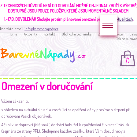
Z TECHNICKÝCH DŮVODŮ NENÍ DO ODVOLÁNÍ MOŽNÉ OBJEDNAT ZBOŽÍ K VÝROBĚ,
DOSTUPNÉ JSOU POUZE POLOŽKY, KTERÉ JSOU MOMENTÁLNĚ SKLADEM.
1.-17.8. DOVOLENÁ!!
Sledujte prosím plánované omezení provozu v
aktualitách
.
kontaktní email:
info@barevnenapady.cz
Home
Aktuality
Kontakt
Obchodní podmínky
Zakaznická sekce
O nás
Jak nakupovat
0
Omezení v doručování
Vážení zákazníci,
s ohledem na aktuální situaci a zostřující se opatření vlády prosíme o strpení při
doručování Vašich objednávek.
Ačkoliv se dopravci jistě snaží, dochází bohužel k zpožďování či vracení zásilek
(zejména ze strany PPL). Sledujeme každou zásilku, která Vám dosud nebyla