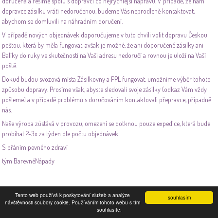
doručena a řešíme spolu s dopravci co nejrychlejší nápravu. V případě, že nám
dopravce zásilku vrátí nedoručenou, budeme Vás neprodleně kontaktovat,
abychom se domluvili na náhradním doručení.
V případě nových objednávek doporučujeme v tuto chvíli volit dopravu Českou
poštou, která by měla fungovat, avšak je možné, že ani doporučené zásilky ani
Balíky do ruky ve skutečnosti na Vaši adresu nedoručí a rovnou je uloží na Vaší
poště.
Dokud budou svozová místa Zásilkovny a PPL fungovat, umožníme výběr tohoto
způsobu dopravy. Prosíme však, abyste sledovali svoje zásilky (odkaz Vám vždy
pošleme) a v případě problémů s doručováním kontaktovali přepravce, případně
nás.
Naše výroba zůstává v provozu, omezení se dotknou pouze expedice, která bude
probíhat 2-3x za týden dle počtu objednávek.
S přáním pevného zdraví
tým BarevnéNápady
Tento web používá k poskytování služeb a analýze
souhlasím
návštěvnosti soubory cookie. Používáním tohoto webu s tím
souhlasíte.